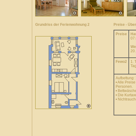
Grundriss der Ferienwohnung 2
Preise - Übe
Preise
Ha
07.
We
20.
Fewo2
1. 
Tag
Aufbettung: 
• Alle Prei
Personen.
• Bettwäsche
• Die Kurtax
• Nichtrauc